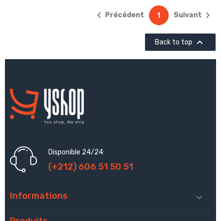


Précédent
Suivant
1

Back to top
Disponible 24/24:
(+212) 606 51 50 51
Informations

Produits