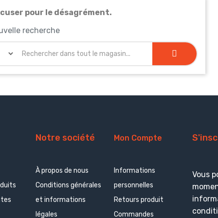
xcuser pour le désagrément.
uvelle recherche
Notre société
S'ins
Mon Compte
À propos de nous
Informations
Vous p
duits
Conditions générales
personnelles
moment
inform
ntes
et informations
Retours produit
conditi
légales
Commandes